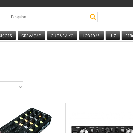
DIÇÕES
GRAVAÇÃO
GUIT&BAIXO
I.CORDAS
LUZ
PER