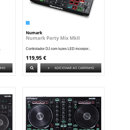
Numark
Numark Party Mix MkII
.
Controlador DJ com luzes LED incorpor...
119,95 €
+
NHO
ADICIONAR AO CARRINHO