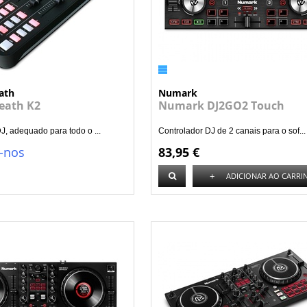
ath
Numark
Heath K2
Numark DJ2GO2 Touch
J, adequado para todo o ...
Controlador DJ de 2 canais para o sof...
-nos
83,95 €
+
ADICIONAR AO CARRI