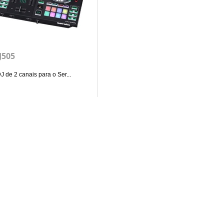
J505
J de 2 canais para o Ser...
+
ADICIONAR AO CARRINHO
Siga-nos
Facebook