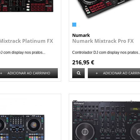
Numark
ixtrack Platinum FX
Numark Mixtrack Pro FX
J com display nos pratos...
Controlador DJ com display nos pratos..
216,95 €
+
+
ADICIONAR AO CARRINHO
ADICIONAR AO CARRI