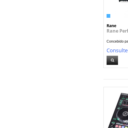
Rane
Rane Per
Concebido par
Consulte