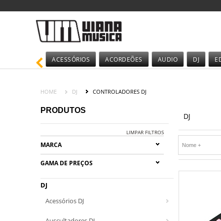
ACESSÓRIOS
ACORDEÕES
AUDIO
DJ
E
HOME
DJ
CONTROLADORES DJ
PRODUTOS
DJ
LIMPAR FILTROS
MARCA
GAMA DE PREÇOS
DJ
Acessórios DJ
Auscultadores DJ