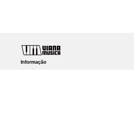
Informação
Quem Somos
Contactos
Perguntas Frequentes / Condições Gerais de Compra
Siga-nos
Facebook
Newsletter
Subscreva a nossa newsletter e mantenha-se a
par das novidades!
SUBSCREVER