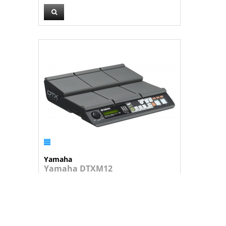
Yamaha
Yamaha DTXM12
Multipad: 12 pads internos, 5 entrada...
Consulte-nos