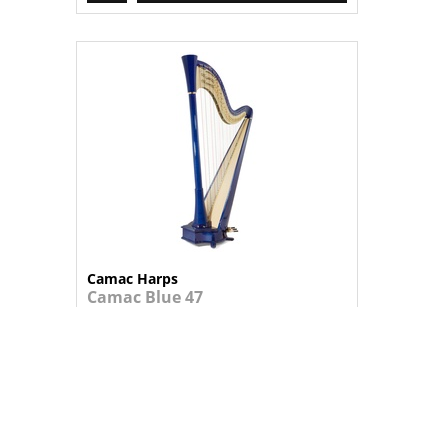
Camac Harps
Camac Blue 47
Harpa electrificada de 47 cordas, con...
25.619,95 €
+
ADICIONAR AO CARRINHO