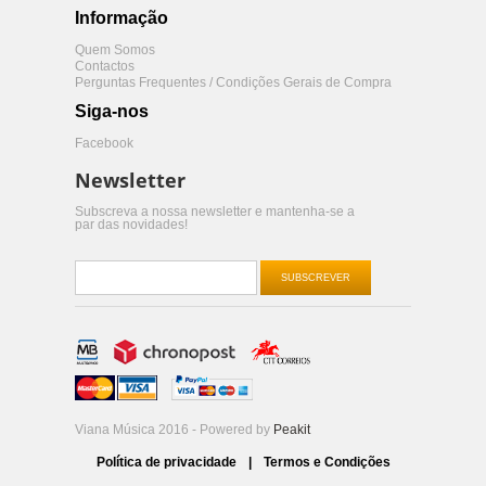
Informação
Quem Somos
Contactos
Perguntas Frequentes / Condições Gerais de Compra
Siga-nos
Facebook
Newsletter
Subscreva a nossa newsletter e mantenha-se a
par das novidades!
SUBSCREVER
Viana Música 2016 - Powered by
Peakit
Política de privacidade
|
Termos e Condições