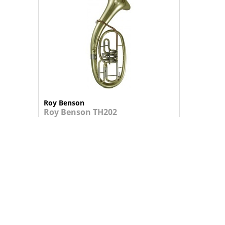
Roy Benson
Roy Benson TH202
Trompa tenor em Sib, campânula e...
669,95 €
+
ADICIONAR AO CARRINHO