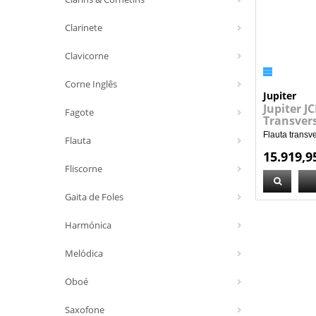
Clarinete
Clavicorne
Corne Inglês
Jupiter
Jupiter J
Fagote
Transver
Flauta transv
Flauta
15.919,9
Fliscorne
Gaita de Foles
Harmónica
Melódica
Oboé
Saxofone