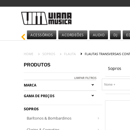
ACESSÓRIOS
ACORDEÕES
AUDIO
DJ
E
HOME
SOPROS
FLAUTA
FLAUTAS TRANSVERSAIS CON
PRODUTOS
Sopros
LIMPAR FILTROS
MARCA
GAMA DE PREÇOS
SOPROS
Barítonos & Bombardinos
Clarins & Cornetins