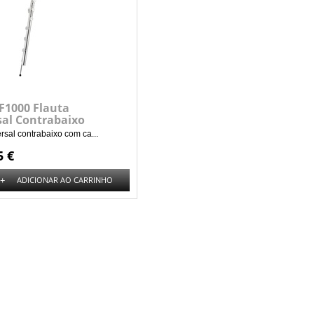
CF1000 Flauta
sal Contrabaixo
ersal contrabaixo com ca...
5 €
+
ADICIONAR AO CARRINHO