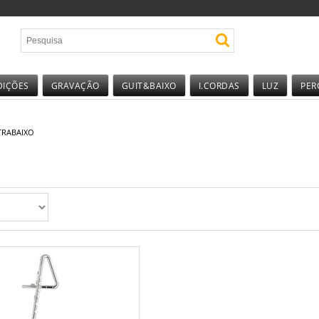
DIÇÕES
GRAVAÇÃO
GUIT&BAIXO
I.CORDAS
LUZ
PER
TRABAIXO