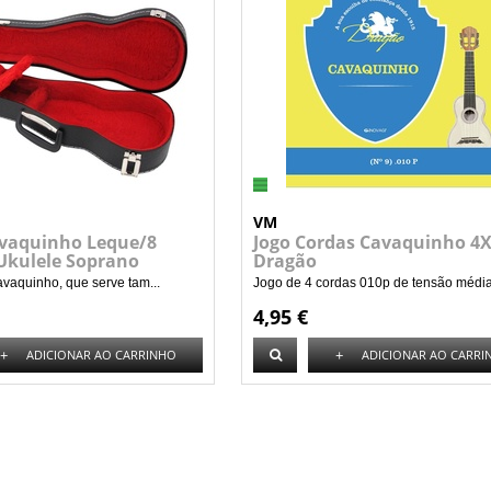
VM
avaquinho Leque/8
Jogo Cordas Cavaquinho 4X
 Ukulele Soprano
Dragão
avaquinho, que serve tam...
Jogo de 4 cordas 010p de tensão média.
4,95 €
+
+
ADICIONAR AO CARRINHO
ADICIONAR AO CARRI