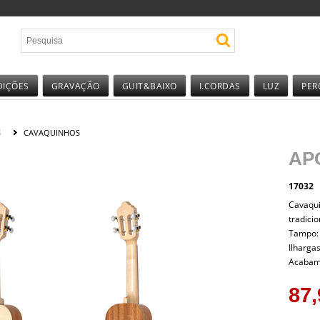
DIÇÕES
GRAVAÇÃO
GUIT&BAIXO
I.CORDAS
LUZ
PER
S
CAVAQUINHOS
AP
17032
Cavaqui
tradicio
Tampo: 
Ilhargas
Acabame
87,