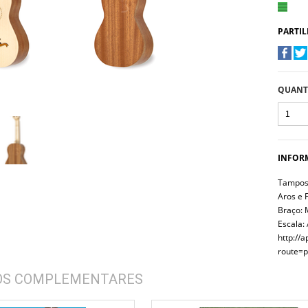
PARTIL
QUANT
INFOR
Tampos:
Aros e 
Braço: 
Escala:
http://
route=p
OS COMPLEMENTARES