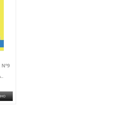
 Nº9
..
NHO