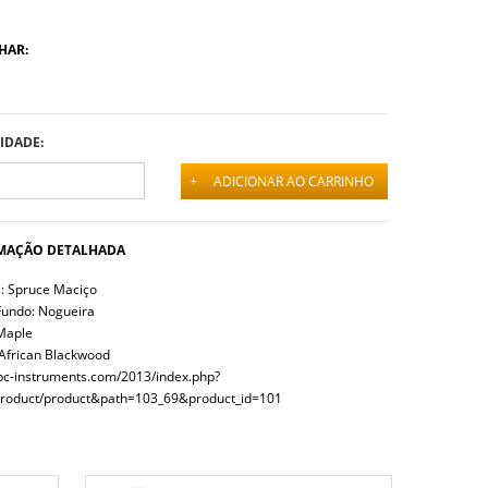
HAR:
IDADE:
+
ADICIONAR AO CARRINHO
MAÇÃO DETALHADA
 Spruce Maciço
Fundo: Nogueira
Maple
 African Blackwood
apc-instruments.com/2013/index.php?
roduct/product&path=103_69&product_id=101