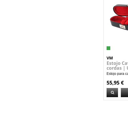
VM
Estojo C
cordas |
Estojo para c
55,95 €