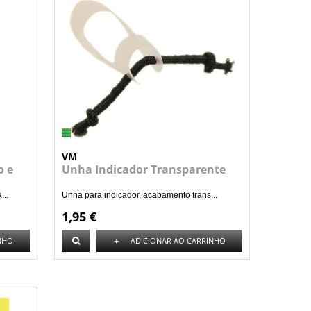
VM
o e
Unha Indicador Transparente
...
Unha para indicador, acabamento trans...
1,95 €
+
NHO
ADICIONAR AO CARRINHO