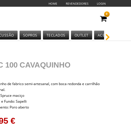
HOME
REVENDEDORES
LOGIN
0
CUSSÃO
SOPROS
TECLADOS
OUTLET
ACESSÓRIOS
C 100 CAVAQUINHO
nho de fabrico semi-artesanal, com boca redonda e carrilhão
nal.
Spruce maciço
 e Fundo: Sapelli
nto: Poro aberto
95 €