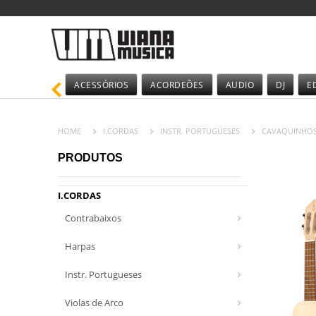
ACESSÓRIOS
ACORDEÕES
AUDIO
DJ
E
HOME
I.CORDAS
INSTR. PORTUGUESES
CAVAQUINHO
PRODUTOS
I.CORDAS
Contrabaixos
Harpas
Instr. Portugueses
Violas de Arco