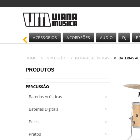
ACESSÓRIOS
ACORDEÕES
AUDIO
DJ
E
HOME
PERCUSSÃO
BATERIAS ACÚSTICAS
BATERIAS AC
PRODUTOS
PERCUSSÃO
Baterias Acústicas
Baterias Digitais
Peles
Pratos