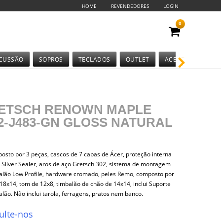
HOME
REVENDEDORES
LOGIN
0
CUSSÃO
SOPROS
TECLADOS
OUTLET
ACESSÓRIOS
ETSCH RENOWN MAPLE
2-J483-GN GLOSS NATURAL
posto por 3 peças, cascos de 7 capas de Ácer, proteção interna
 Silver Sealer, aros de aço Gretsch 302, sistema de montagem
alão Low Profile, hardware cromado, peles Remo, composto por
8x14, tom de 12x8, timbalão de chão de 14x14, inclui Suporte
alão. Não inclui tarola, ferragens, pratos nem banco.
ulte-nos