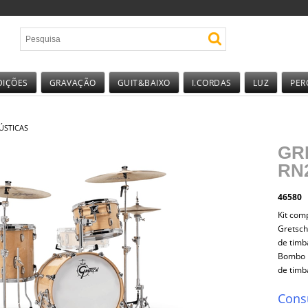
DIÇÕES
GRAVAÇÃO
GUIT&BAIXO
I.CORDAS
LUZ
PER
ÚSTICAS
GR
RN
46580
Kit com
Gretsch
de timb
Bombo 1
de timb
Cons