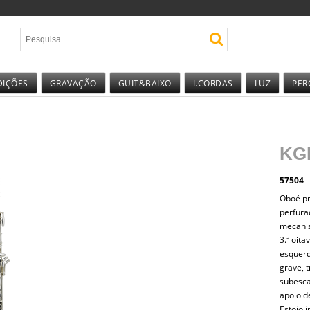
DIÇÕES
GRAVAÇÃO
GUIT&BAIXO
I.CORDAS
LUZ
PER
KG
57504
Oboé pr
perfura
mecanis
3.ª oit
esquerd
grave, 
subesca
apoio de
Estojo i