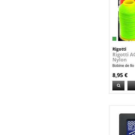
Rigotti
Rigotti A
Nylon
Bobine de fio
8,95 €