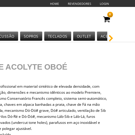
HOME
REVENDEDORES
LOGIN
0
CUSSÃO
SOPROS
TECLADOS
OUTLET
ACESSÓRIOS
E ACOLYTE OBOÉ
ofissional em material sintético de elevada densidade, com
ção, dimensões e mecanismo idênticos ao modelo Premiere,
mo Conservatório Francês completo, sistema semi-automático,
ava, chaves em alpaca banhadas a prata, chave de Fá na mão
a, mecanismo Dó-Dó# grave, Dó# articulado, ventilação de Sib
trilos Dó-Ré e Dó-Dó#, mecanismo Láb-Sib e Láb-Lá, furos
vados (undercut tone holes), parafusos em aço inoxidável e
 polegar ajustável.
ncluído.