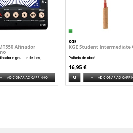
KGE
T550 Afinador
KGE Student Intermediate
mo
inador e gerador de tom,...
Palheta de oboé.
16,95 €
+
+
ADICIONAR AO CARRINHO
ADICIONAR AO CARRI