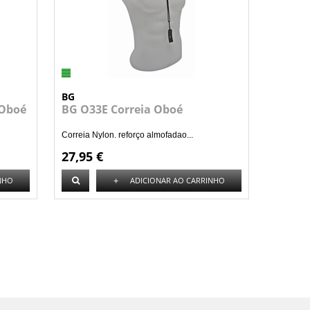
BG
 Oboé
BG O33E Correia Oboé
Correia Nylon. reforço almofadao...
27,95 €
+
NHO
ADICIONAR AO CARRINHO