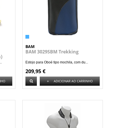
BAM
BAM 3029SBM Trekking
)
..
Estojo para Oboé tipo mochila, com du...
209,95 €
+
NHO
ADICIONAR AO CARRINHO