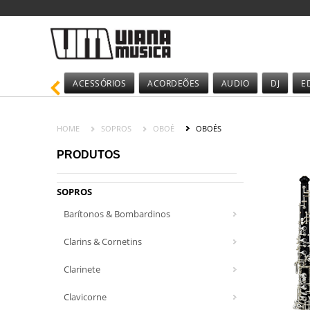
ACESSÓRIOS
ACORDEÕES
AUDIO
DJ
E
HOME
SOPROS
OBOÉ
OBOÉS
PRODUTOS
SOPROS
Barítonos & Bombardinos
Clarins & Cornetins
Clarinete
Clavicorne