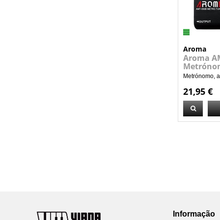
Aroma
Aroma AM
Metróno
Metrónomo, af
21,95 €
Informação