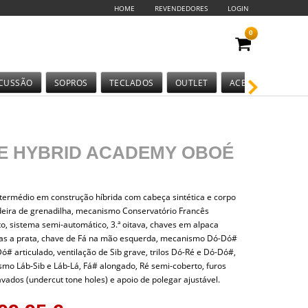
HOME
REVENDEDORES
LOGIN
0
CUSSÃO
SOPROS
TECLADOS
OUTLET
ACESSÓRIOS
E HYBRID ACADEMY OBOÉ
termédio em construção híbrida com cabeça sintética e corpo
ira de grenadilha, mecanismo Conservatório Francês
o, sistema semi-automático, 3.ª oitava, chaves em alpaca
s a prata, chave de Fá na mão esquerda, mecanismo Dó-Dó#
ó# articulado, ventilação de Sib grave, trilos Dó-Ré e Dó-Dó#,
mo Láb-Sib e Láb-Lá, Fá# alongado, Ré semi-coberto, furos
vados (undercut tone holes) e apoio de polegar ajustável.