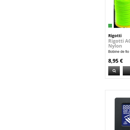
Rigotti
Rigotti A
Nylon
Bobine de fio
8,95 €