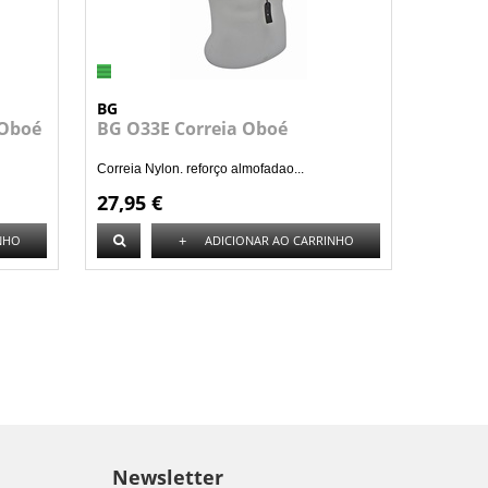
BG
 Oboé
BG O33E Correia Oboé
Correia Nylon. reforço almofadao...
27,95 €
+
NHO
ADICIONAR AO CARRINHO
Newsletter