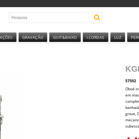
DIÇÕES
GRAVAÇÃO
GUIT&BAIXO
I.CORDAS
LUZ
PER
KG
57502
Oboé in
em made
complet
banhada
grave, D
mecanis
subesca