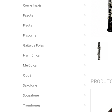
Corne Inglês
Fagote
Flauta
Fliscorne
Gaita de Foles
Harmónica
Melódica
Oboé
PRODUT
Saxofone
Sousafone
Trombones