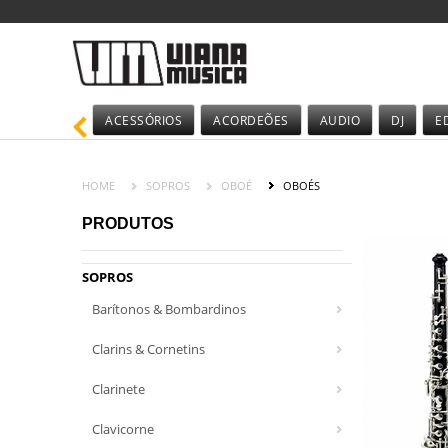
ACESSÓRIOS
ACORDEÕES
AUDIO
DJ
E
HOME
SOPROS
OBOÉ
OBOÉS
PRODUTOS
SOPROS
Barítonos & Bombardinos
Clarins & Cornetins
Clarinete
Clavicorne