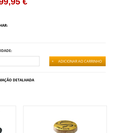
99,95 €
HAR:
IDADE:
+
ADICIONAR AO CARRINHO
MAÇÃO DETALHADA