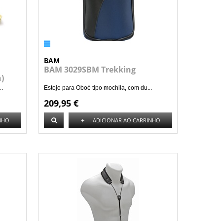
BAM
BAM 3029SBM Trekking
)
..
Estojo para Oboé tipo mochila, com du...
209,95 €
+
NHO
ADICIONAR AO CARRINHO