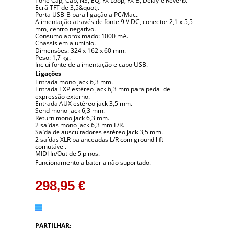
Tone Cap, Cab, NS, EQ, FX Loop, FX B, Delay e Reverb.
Ecrã TFT de 3,5&quot;.
Porta USB-B para ligação a PC/Mac.
Alimentação através de fonte 9 V DC, conector 2,1 x 5,5
mm, centro negativo.
Consumo aproximado: 1000 mA.
Chassis em alumínio.
Dimensões: 324 x 162 x 60 mm.
Peso: 1,7 kg.
Inclui fonte de alimentação e cabo USB.
Ligações
Entrada mono jack 6,3 mm.
Entrada EXP estéreo jack 6,3 mm para pedal de
expressão externo.
Entrada AUX estéreo jack 3,5 mm.
Send mono jack 6,3 mm.
Return mono jack 6,3 mm.
2 saídas mono jack 6,3 mm L/R.
Saída de auscultadores estéreo jack 3,5 mm.
2 saídas XLR balanceadas L/R com ground lift
comutável.
MIDI In/Out de 5 pinos.
Funcionamento a bateria não suportado.
298,95 €
PARTILHAR: