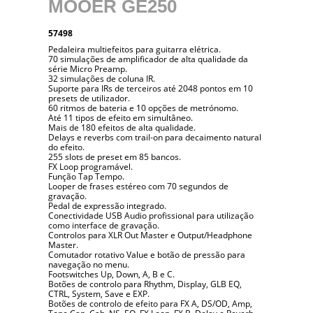
MOOER GE250
57498
Pedaleira multiefeitos para guitarra elétrica.
70 simulações de amplificador de alta qualidade da
série Micro Preamp.
32 simulações de coluna IR.
Suporte para IRs de terceiros até 2048 pontos em 10
presets de utilizador.
60 ritmos de bateria e 10 opções de metrónomo.
Até 11 tipos de efeito em simultâneo.
Mais de 180 efeitos de alta qualidade.
Delays e reverbs com trail-on para decaimento natural
do efeito.
255 slots de preset em 85 bancos.
FX Loop programável.
Função Tap Tempo.
Looper de frases estéreo com 70 segundos de
gravação.
Pedal de expressão integrado.
Conectividade USB Audio profissional para utilização
como interface de gravação.
Controlos para XLR Out Master e Output/Headphone
Master.
Comutador rotativo Value e botão de pressão para
navegação no menu.
Footswitches Up, Down, A, B e C.
Botões de controlo para Rhythm, Display, GLB EQ,
CTRL, System, Save e EXP.
Botões de controlo de efeito para FX A, DS/OD, Amp,