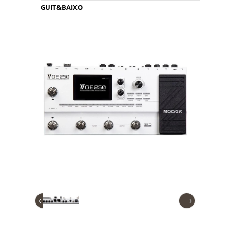
GUIT&BAIXO
‹
›