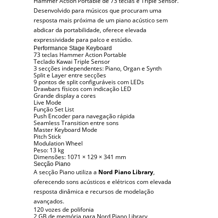
Hammer Action Portable de 73 teclas e Triple Sensor.
Desenvolvido para músicos que procuram uma
resposta mais próxima de um piano acústico sem
abdicar da portabilidade, oferece elevada
expressividade para palco e estúdio.
Performance Stage Keyboard
73 teclas Hammer Action Portable
Teclado Kawai Triple Sensor
3 secções independentes: Piano, Organ e Synth
Split e Layer entre secções
9 pontos de split configuráveis com LEDs
Drawbars físicos com indicação LED
Grande display a cores
Live Mode
Função Set List
Push Encoder para navegação rápida
Seamless Transition entre sons
Master Keyboard Mode
Pitch Stick
Modulation Wheel
Peso: 13 kg
Dimensões: 1071 × 129 × 341 mm
Secção Piano
A secção Piano utiliza a
Nord Piano Library
,
oferecendo sons acústicos e elétricos com elevada
resposta dinâmica e recursos de modelação
avançados.
120 vozes de polifonia
2 GB de memória para Nord Piano Library