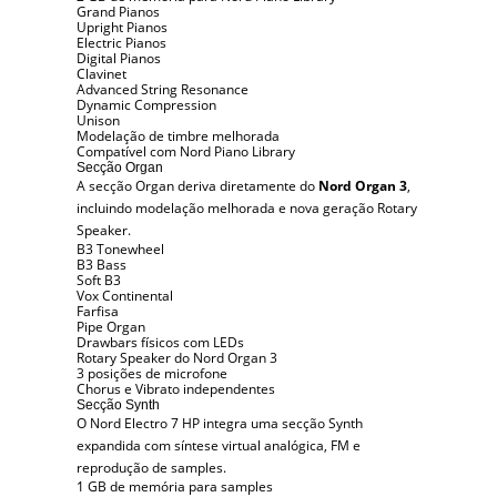
Grand Pianos
Upright Pianos
Electric Pianos
Digital Pianos
Clavinet
Advanced String Resonance
Dynamic Compression
Unison
Modelação de timbre melhorada
Compatível com Nord Piano Library
Secção Organ
A secção Organ deriva diretamente do
Nord Organ 3
,
incluindo modelação melhorada e nova geração Rotary
Speaker.
B3 Tonewheel
B3 Bass
Soft B3
Vox Continental
Farfisa
Pipe Organ
Drawbars físicos com LEDs
Rotary Speaker do Nord Organ 3
3 posições de microfone
Chorus e Vibrato independentes
Secção Synth
O Nord Electro 7 HP integra uma secção Synth
expandida com síntese virtual analógica, FM e
reprodução de samples.
1 GB de memória para samples