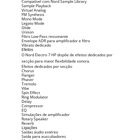
Compatível com Nord Sample Library
Sample Playback
Virtual Analog
FM Synthesis
Mono Mode
Legato Mode
Glide
Unison
Filtro Low-Pass ressonante
Envelope ADR para amplificador e filtro
Vibrato dedicado
Efeitos
O Nord Electro 7 HP dispõe de efeitos dedicados por
secção para maior flexibilidade sonora.
Efeitos dedicados por secção
Chorus
Flanger
Phaser
Tremolo
Vibe
Spin Effect
Ring Modulator
Delay
Compressor
EQ
Simulações de amplificador
Rotary Speaker
Reverb
Ligações
Saídas áudio estéreo
Saída para auscultadores