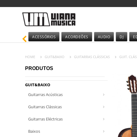
ACESSÓRIOS
ACORDEÕES
AUDIO
DJ
E
HOME
GUIT&BAIXO
GUITARRAS CLÁSSICAS
GUIT. CLÁS
PRODUTOS
GUIT&BAIXO
Guitarras Acústicas
Guitarras Clássicas
Guitarras Eléctricas
Baixos