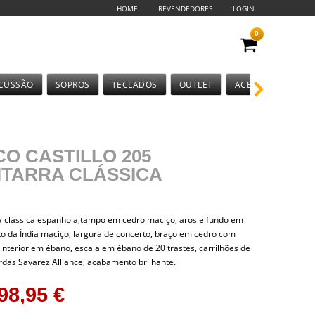
HOME
REVENDEDORES
LOGIN
0
CUSSÃO
SOPROS
TECLADOS
OUTLET
ACESSÓRIOS
CO CASTILLO 205
ITARRA CLÁSSICA
a clássica espanhola,tampo em cedro maciço, aros e fundo em
o da Índia maciço, largura de concerto, braço em cedro com
 interior em ébano, escala em ébano de 20 trastes, carrilhões de
ordas Savarez Alliance, acabamento brilhante.
98,95 €