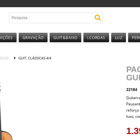
DIÇÕES
GRAVAÇÃO
GUIT&BAIXO
I.CORDAS
LUZ
PER
SICAS
GUIT. CLÁSSICAS 4/4
PA
GU
22184
Guitarr
Pausant
reforço
luxo, c
1.3